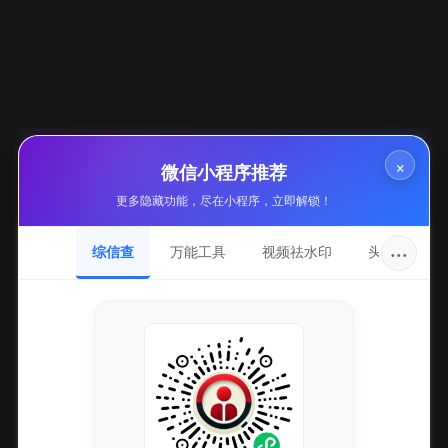
YU
08-05
47
阅读全文
30
×
微信小程序推荐
无畏契约外挂真的能防封吗？
更多隐藏功能，尽在小程序，立即解锁！
YU
08-05
48
···
综信查
万能工具
视频祛水印
头像圈
阅读全文
31
无畏契约外挂透视自瞄，稳定防封辅助非法不可用
YU
08-05
46