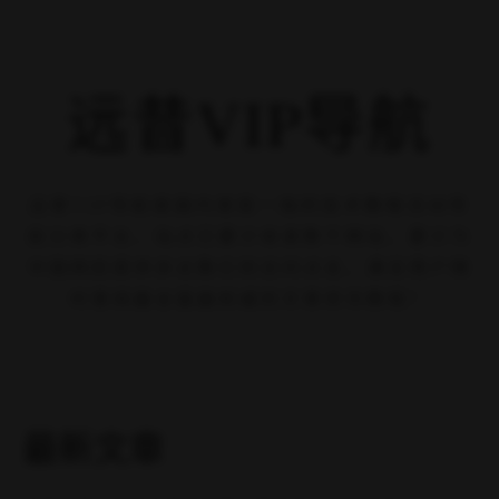
远昔VIP导航
探索数字森林的每一片绿叶
欢迎来到数字森林
远昔VIP导航是国内首屈一指的技术教程活动导航分类平台，站点已累
计收录数千网站，累计为中国网民提供多达数亿的访问点击，满足用
户随时查阅最全面最权威的文章资讯教程！
27,809
篇文章
1,917
个网站
13