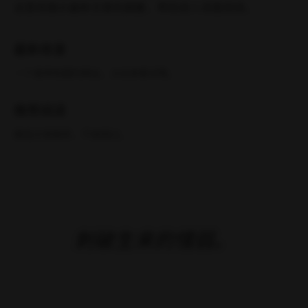
个分类
文章动态
最新文章
最新
01
三角洲行动：透视自瞄物资全显示，免费手游辅助！
YU
08-09
0
阅读全文