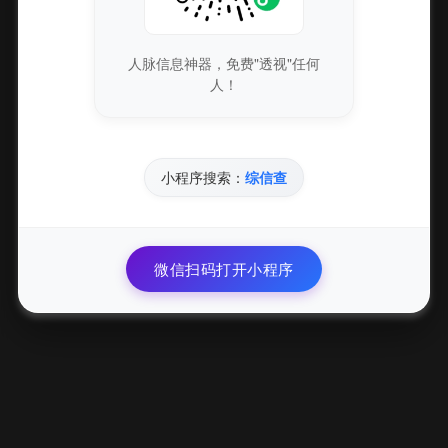
阅读全文
人脉信息神器，免费"透视"任何
人！
32
无畏契约外挂 透视自瞄稳定防封 辅助推荐
小程序搜索：
综信查
YU
08-05
51
阅读全文
微信扫码打开小程序
33
无畏契约外挂透视自瞄辅助稳定防封推荐
YU
08-05
52