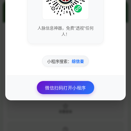
站长工具
人脉信息神器，免费"透视"任何
人！
Whois查询
小程序搜索：
综信查
备案查询
微信扫码打开小程序
SEO查询
权重查询