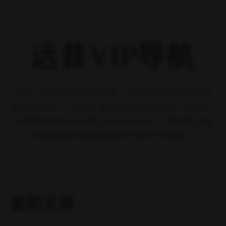
远昔VIP导航
探索数字森林的每一片绿叶
欢迎来到数字森林
远昔VIP导航是国内首屈一指的技术教程活动导航分类平台，站点已累
计收录数千网站，累计为中国网民提供多达数亿的访问点击，满足用
户随时查阅最全面最权威的文章资讯教程！
27,809
篇文章
1,917
个网站
13