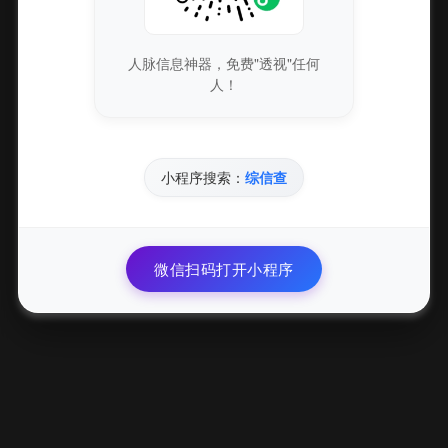
阅读全文
人脉信息神器，免费"透视"任何
人！
32
无畏契约外挂 透视自瞄稳定防封 辅助推荐
小程序搜索：
综信查
YU
08-05
51
阅读全文
微信扫码打开小程序
33
无畏契约外挂透视自瞄辅助稳定防封推荐
YU
08-05
52