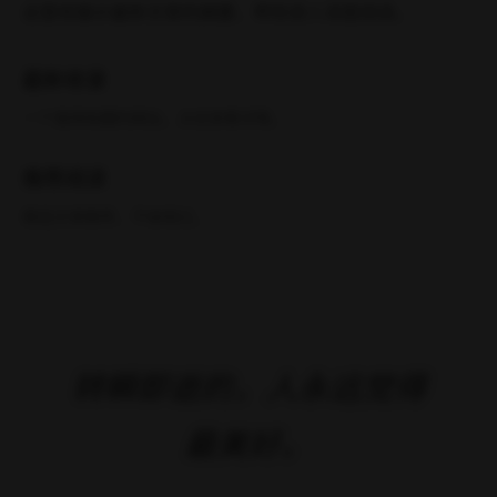
个分类
文章动态
最新文章
最新
01
三角洲行动：透视自瞄物资全显示，免费手游辅助！
YU
08-09
0
阅读全文