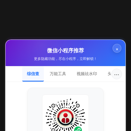
YU
08-05
47
阅读全文
30
×
微信小程序推荐
无畏契约外挂真的能防封吗？
更多隐藏功能，尽在小程序，立即解锁！
YU
08-05
48
···
综信查
万能工具
视频祛水印
头像圈
阅读全文
31
无畏契约外挂透视自瞄，稳定防封辅助非法不可用
YU
08-05
46